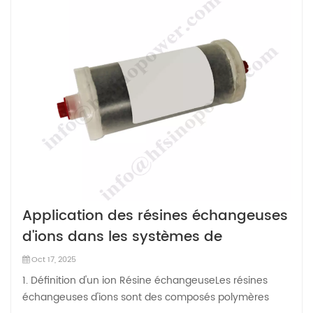
Application des résines échangeuses
d'ions dans les systèmes de
traitement de l'eau
Oct 17, 2025
1. Définition d'un ion Résine échangeuseLes résines
échangeuses d'ions sont des composés polymères