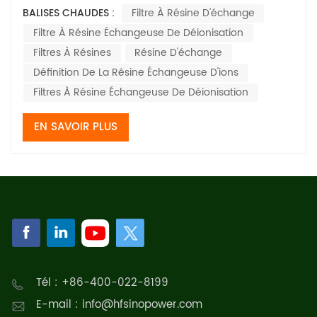
insolubles, dotés de groupes fonctionnels et d'une
BALISES CHAUDES :
Filtre À Résine D'échange
structure réticulée, se présentant généralement sous
Filtre À Résine Échangeuse De Déionisation
forme de billes sphériques. Le nom complet d'une
résine échangeuse d'ions se compose de son nom d...
Filtres À Résines
Résine D'échange
Définition De La Résine Échangeuse D'ions​​
Filtres À Résine Échangeuse De Déionisation
EN SAVOIR PLUS
Tél : +86-400-022-8199
E-mail : info@hfsinopower.com