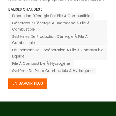
stationnaires ?
400:2026, pour les appareils stationnaires production
BALISES CHAUDES :
d'énergie par pile à combustible Cette norme définit les
Production D'énergie Par Pile À Combustible
spécifications du cycle de vie complet des systèmes de
Générateur D'énergie À Hydrogène À Pile À
production d'énergie par piles à combus...
Combustible
Systèmes De Production D'énergie À Pile À
Combustible
Équipement De Cogénération À Pile À Combustible
Liquide
Pile À Combustible À Hydrogène
Système De Pile À Combustible À Hydrogène
EN SAVOIR PLUS