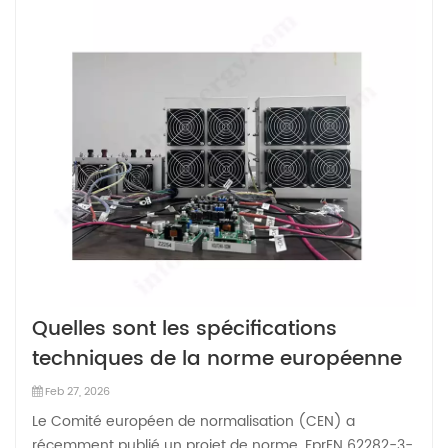
Quelles sont les spécifications
techniques de la norme européenne
relative aux systèmes de production
Feb 27, 2026
d'énergie par piles à combustible
Le Comité européen de normalisation (CEN) a
récemment publié un projet de norme, FprEN 62282-3-