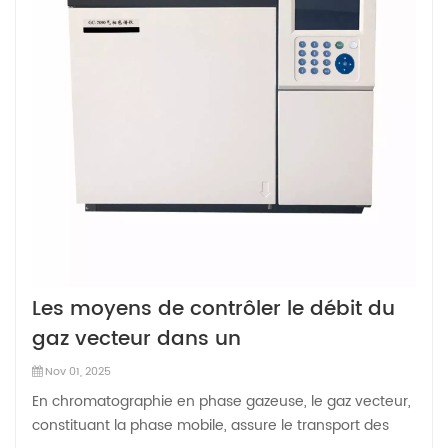
Les moyens de contrôler le débit du
gaz vecteur dans un
chromatographe en phase gazeuse
Nov 01, 2025
En chromatographie en phase gazeuse, le gaz vecteur,
constituant la phase mobile, assure le transport des