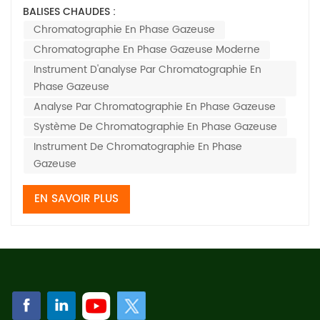
composants de l'échantillon à travers la colonne
BALISES CHAUDES :
chromatographique à un débit stable et reproductible.
Chromatographie En Phase Gazeuse
La précision et la stabilité du débit du gaz vecteur sont
Chromatographe En Phase Gazeuse Moderne
essentielles au bon fonctionnemen...
Instrument D'analyse Par Chromatographie En
Phase Gazeuse
Analyse Par Chromatographie En Phase Gazeuse
Système De Chromatographie En Phase Gazeuse
Instrument De Chromatographie En Phase
Gazeuse
EN SAVOIR PLUS