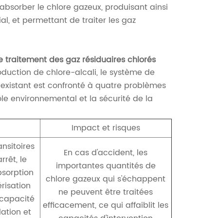
absorber le chlore gazeux, produisant ainsi
, et permettant de traiter les gaz
e traitement des gaz résiduaires chlorés
uction de chlore-alcali, le système de
i existant est confronté à quatre problèmes
ôle environnemental et la sécurité de la
Impact et risques
ansitoires
En cas d'accident, les
rêt, le
importantes quantités de
bsorption
chlore gazeux qui s'échappent
érisation
ne peuvent être traitées
a capacité
efficacement, ce qui affaiblit les
ation et