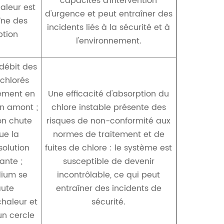
capacités d'intervention
aleur est
d'urgence et peut entraîner des
aîne des
incidents liés à la sécurité et à
ption
l'environnement.
 débit des
chlorés
lement en
Une efficacité d'absorption du
en amont ;
chlore instable présente des
ion chute
risques de non-conformité aux
ue la
normes de traitement et de
solution
fuites de chlore : le système est
sante ;
susceptible de devenir
dium se
incontrôlable, ce qui peut
ute
entraîner des incidents de
chaleur et
sécurité.
un cercle