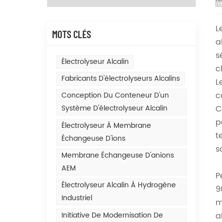
L
MOTS CLÉS
a
s
Électrolyseur Alcalin
c
Fabricants D'électrolyseurs Alcalins
L
c
Conception Du Conteneur D'un
C
Système D'électrolyseur Alcalin
p
Électrolyseur À Membrane
t
Échangeuse D'ions
s
Membrane Échangeuse D'anions
AEM
P
Électrolyseur Alcalin À Hydrogène
9
Industriel
m
Initiative De Modernisation De
a