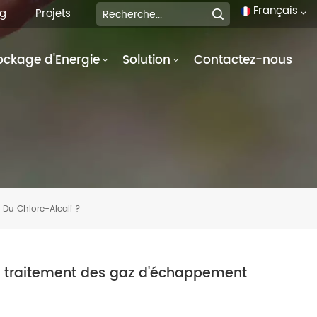
Français
og
Projets
ockage d'Energie
Solution
Contactez-nous
English
français
Deutsch
italiano
русский
 Du Chlore-Alcali ?
español
português
e traitement des gaz d'échappement
العربية