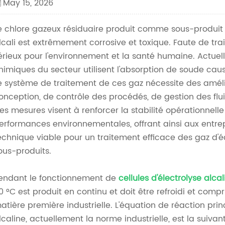
May 15, 2026
e chlore gazeux résiduaire produit comme sous-produit
lcali est extrêmement corrosive et toxique. Faute de tra
érieux pour l'environnement et la santé humaine. Actuell
himiques du secteur utilisent l'absorption de soude cau
e système de traitement de ces gaz nécessite des amélio
onception, de contrôle des procédés, de gestion des fl
es mesures visent à renforcer la stabilité opérationnell
erformances environnementales, offrant ainsi aux entrep
echnique viable pour un traitement efficace des gaz d'é
ous-produits.
endant le fonctionnement de
cellules d'électrolyse alcal
0 °C est produit en continu et doit être refroidi et com
atière première industrielle. L'équation de réaction pri
lcaline, actuellement la norme industrielle, est la suiv