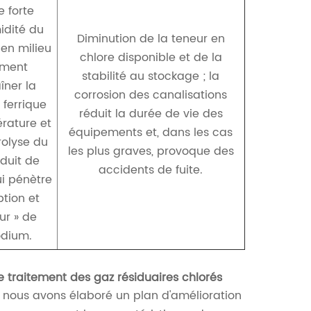
 forte
idité du
Diminution de la teneur en
en milieu
chlore disponible et de la
ement
stabilité au stockage ; la
îner la
corrosion des canalisations
 ferrique
réduit la durée de vie des
érature et
équipements et, dans les cas
rolyse du
les plus graves, provoque des
oduit de
accidents de fuite.
ui pénètre
ption et
ur » de
odium.
e traitement des gaz résiduaires chlorés
 nous avons élaboré un plan d'amélioration