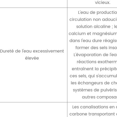
vicieux.
L'eau de producti
circulation non adouci
solution alcaline ; l
calcium et magnésium
dans l'eau dure réagis
former des sels inso
Dureté de l'eau excessivement
L'évaporation de l'ea
élevée
réactions exother
entraînent la précipi
ces sels, qui s'accumu
les échangeurs de cha
systèmes de pulvéris
autres composan
Les canalisations en 
carbone transportant 