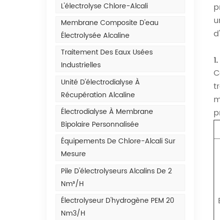
L'électrolyse Chlore-Alcali
p
u
Membrane Composite D'eau
d
Électrolysée Alcaline
Traitement Des Eaux Usées
1
Industrielles
C
Unité D'électrodialyse À
t
Récupération Alcaline
m
Électrodialyse À Membrane
p
Bipolaire Personnalisée
Équipements De Chlore-Alcali Sur
Mesure
Pile D'électrolyseurs Alcalins De 2
Nm³/h
Électrolyseur D'hydrogène PEM 20
Nm3/h