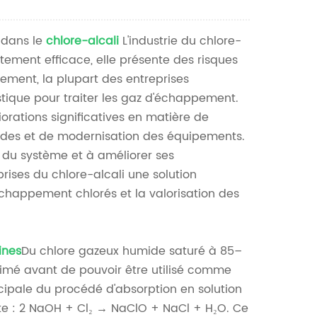
Nederlands
 dans le
chlore-alcali
L'industrie du chlore-
한국의
itement efficace, elle présente des risques
Romania
ement, la plupart des entreprises
stique pour traiter les gaz d'échappement.
Bulgaria
rations significatives en matière de
uides et de modernisation des équipements.
Melayu
e du système et à améliorer ses
rises du chlore-alcali une solution
chappement chlorés et la valorisation des
ines
Du chlore gazeux humide saturé à 85–
primé avant de pouvoir être utilisé comme
ncipale du procédé d'absorption en solution
ante : 2 NaOH + Cl₂ → NaClO + NaCl + H₂O. Ce