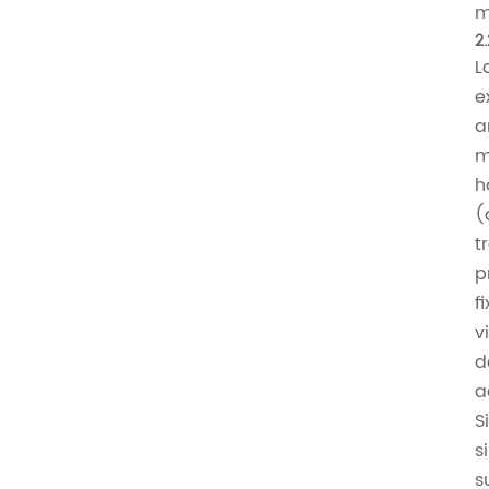
m
2
L
e
a
m
h
(
t
p
f
v
d
a
S
s
s