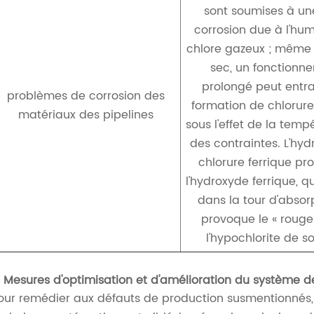
sont soumises à une
corrosion due à l'hum
chlore gazeux ; même 
sec, un fonctionn
prolongé peut entra
problèmes de corrosion des
formation de chlorure
matériaux des pipelines
sous l'effet de la temp
des contraintes. L'hyd
chlorure ferrique pr
l'hydroxyde ferrique, q
dans la tour d'absor
provoque le « rouge
l'hypochlorite de s
. Mesures d'optimisation et d'amélioration du système d
our remédier aux défauts de production susmentionnés,