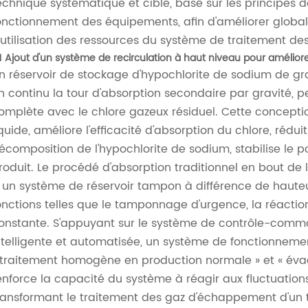
echnique systématique et ciblé, basé sur les principes d
onctionnement des équipements, afin d'améliorer globaleme
'utilisation des ressources du système de traitement d
1 Ajout d'un système de recirculation à haut niveau pour améliorer 
n réservoir de stockage d'hypochlorite de sodium de gr
n continu la tour d'absorption secondaire par gravité, 
omplète avec le chlore gazeux résiduel. Cette concept
iquide, améliore l'efficacité d'absorption du chlore, rédui
écomposition de l'hypochlorite de sodium, stabilise le po
roduit. Le procédé d'absorption traditionnel en bout de 
 un système de réservoir tampon à différence de hauteur 
onctions telles que le tamponnage d'urgence, la réaction
onstante. S'appuyant sur le système de contrôle-comm
ntelligente et automatisée, un système de fonctionneme
 traitement homogène en production normale » et « évac
enforce la capacité du système à réagir aux fluctuations
ransformant le traitement des gaz d'échappement d'un 