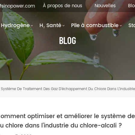
À propos de nous
Nouvelles
Bl
hfsinopower.com
Hydrogène
H₂ Santé
Pile à combustible
St
BLOG
 Système De Traitement Des Gaz D'échappement Du Chlore Dans L'industrie
omment optimiser et améliorer le système d
u chlore dans l'industrie du chlore-alcali ?