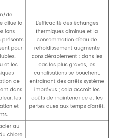
on/de
e dilue la
L'efficacité des échanges
es ions
thermiques diminue et la
 présents
consommation d'eau de
sent pour
refroidissement augmente
lubles.
considérablement : dans les
u et les
cas les plus graves, les
miques
canalisations se bouchent,
tation de
entraînant des arrêts système
lent dans
imprévus ; cela accroît les
leur, les
coûts de maintenance et les
ation et
pertes dues aux temps d'arrêt.
ts.
acier au
du chlore