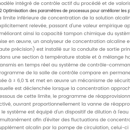
odèle intégré de contrôle actif du procédé et de valori
.2 Optimisation des paramètres de processus pour améliorer les 
a limite inférieure de concentration de la solution alcal
xplicitement relevée, passant d'une valeur empirique a
méliorant ainsi la capacité tampon chimique du système
ise en œuvre, un analyseur de concentration alcaline 
aute précision) est installé sur la conduite de sortie pr
dans une section à température stable et à mélange h
ransmis en temps réel au système de contrôle-command
rogramme de la salle de contrôle compare en permanen
ixée à ≥ 6,0 % et met en œuvre un mécanisme de sécurit
isuelle est déclenchée lorsque la concentration approche
essous de cette limite, le programme de réapprovisio
ctivé, ouvrant proportionnellement la vanne de réappro
i le système est équipé d'un dispositif de dilution à l'eau
imultanément afin d'éviter des fluctuations de concent
upplément alcalin par la pompe de circulation, celui-ci