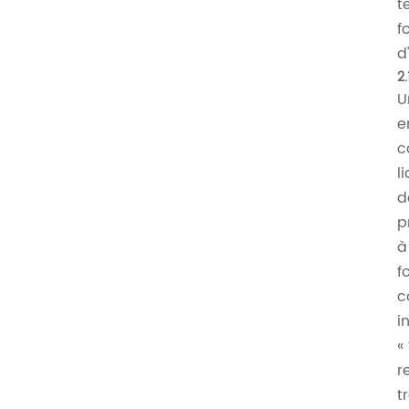
t
f
d
2.
U
e
c
l
d
p
à
f
c
i
«
r
t