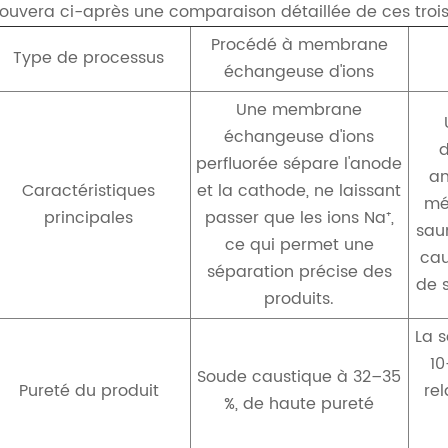
rouvera ci-après une comparaison détaillée de ces troi
Procédé à membrane
Type de processus
échangeuse d'ions
Une membrane
échangeuse d'ions
perfluorée sépare l'anode
am
Caractéristiques
et la cathode, ne laissant
mé
principales
passer que les ions Na⁺,
sau
ce qui permet une
cau
séparation précise des
de 
produits.
La 
10
Soude caustique à 32–35
Pureté du produit
rel
%, de haute pureté