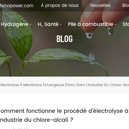
À propos de nous
Nouvelles
Bl
hfsinopower.com
Hydrogène
H₂ Santé
Pile à combustible
St
BLOG
lectrolyse À Membrane Échangeuse D'ions Dans L'industrie Du Chlore-Alca
omment fonctionne le procédé d'électrolyse
'industrie du chlore-alcali ?