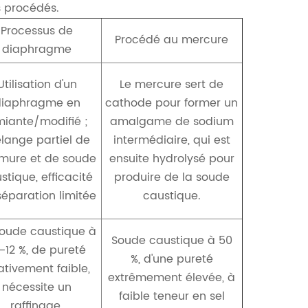
s procédés.
Processus de
Procédé au mercure
diaphragme
Utilisation d'un
Le mercure sert de
diaphragme en
cathode pour former un
iante/modifié ;
amalgame de sodium
lange partiel de
intermédiaire, qui est
mure et de soude
ensuite hydrolysé pour
stique, efficacité
produire de la soude
séparation limitée
caustique.
soude caustique à
Soude caustique à 50
–12 %, de pureté
%, d'une pureté
ativement faible,
extrêmement élevée, à
nécessite un
faible teneur en sel
raffinage.