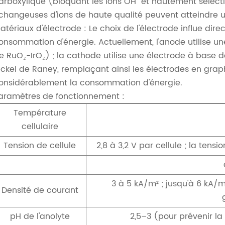
arboxylique (bloquant les ions OH⁻ et hautement sélect
changeuses d'ions de haute qualité peuvent atteindre u
atériaux d'électrode : Le choix de l'électrode influe direct
onsommation d'énergie. Actuellement, l'anode utilise un
e RuO₂-IrO₂) ; la cathode utilise une électrode à base d
ickel de Raney, remplaçant ainsi les électrodes en graph
onsidérablement la consommation d'énergie.
aramètres de fonctionnement :
Température
cellulaire
Tension de cellule
2,8 à 3,2 V par cellule ; la tensi
3 à 5 kA/m² ; jusqu'à 6 kA/m
Densité de courant
pH de l'anolyte
2,5–3 (pour prévenir l