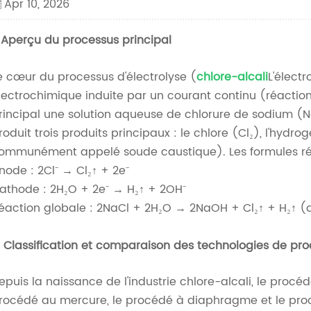
Apr 10, 2026
. Aperçu du processus principal
e cœur du processus d'électrolyse (
chlore-alcali
L'électr
lectrochimique induite par un courant continu (réaction
rincipal une solution aqueuse de chlorure de sodium (NaC
roduit trois produits principaux : le chlore (Cl₂), l'hyd
ommunément appelé soude caustique). Les formules réact
node : 2Cl⁻ → Cl₂↑ + 2e⁻
athode : 2H₂O + 2e⁻ → H₂↑ + 2OH⁻
éaction globale : 2NaCl + 2H₂O → 2NaOH + Cl₂↑ + H₂↑ (
. Classification et comparaison des technologies de pr
epuis la naissance de l'industrie chlore-alcali, le procé
rocédé au mercure, le procédé à diaphragme et le pr