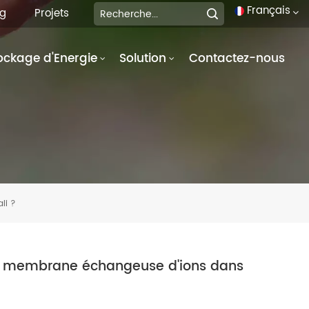
Français
og
Projets
ockage d'Energie
Solution
Contactez-nous
English
français
Deutsch
italiano
русский
li ?
español
português
 à membrane échangeuse d'ions dans
العربية