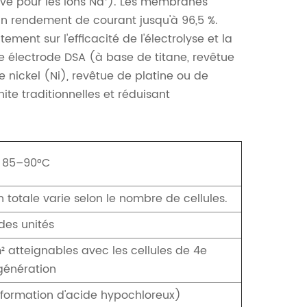
ive pour les ions Na⁺). Les membranes
n rendement de courant jusqu'à 96,5 %.
ement sur l'efficacité de l'électrolyse et la
e électrode DSA (à base de titane, revêtue
e nickel (Ni), revêtue de platine ou de
ite traditionnelles et réduisant
85–90°C
on totale varie selon le nombre de cellules.
des unités
² atteignables avec les cellules de 4e
génération
a formation d'acide hypochloreux)