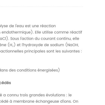
Nederlands
한국의
Romania
olyse de l'eau est une réaction
 endothermique). Elle utilise comme réactif
Bulgaria
l). Sous l'action du courant continu, elle
rogène (H₂) et l'hydroxyde de sodium (NaOH,
Melayu
ionnelles principales sont les suivantes :
dans des conditions énergisées)
océdés
dé a connu trois grandes évolutions : le
océdé à membrane échangeuse d'ions. On