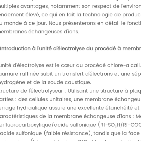
ultiples avantages, notamment son respect de l'enviro
endement élevé, ce qui en fait la technologie de produ
u monde à ce jour. Nous présenterons en détail le fonc
embranes échangeuses d'ions.
.Introduction à l'unité d'électrolyse du procédé à mem
'unité d'électrolyse est le cœur du procédé chlore-alcali.
aumure raffinée subit un transfert d'électrons et une sép
'hydrogène et de la soude caustique.
tructure de l'électrolyseur : Utilisant une structure à pl
arties : des cellules unitaires, une membrane échangeus
errage hydraulique assure une excellente étanchéité et 
aractéristiques de la membrane échangeuse d'ions : 
erfluorocarboxylique/acide sulfonique (Rf-SO₃H/Rf-CO
'acide sulfonique (faible résistance), tandis que la fa