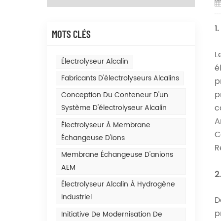
1
MOTS CLÉS
L
Électrolyseur Alcalin
é
Fabricants D'électrolyseurs Alcalins
p
p
Conception Du Conteneur D'un
c
Système D'électrolyseur Alcalin
A
Électrolyseur À Membrane
C
Échangeuse D'ions
R
Membrane Échangeuse D'anions
AEM
2
Électrolyseur Alcalin À Hydrogène
Industriel
D
p
Initiative De Modernisation De