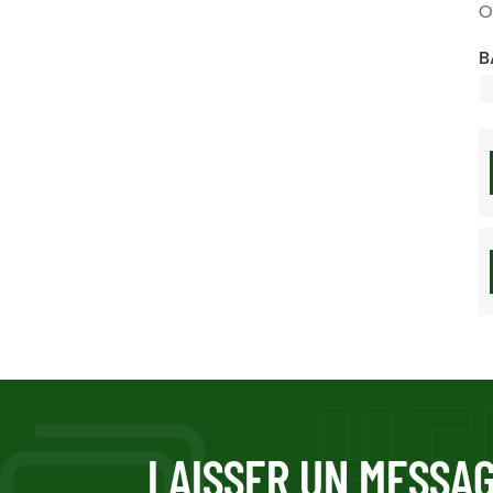
O
B
LAISSER UN MESSA