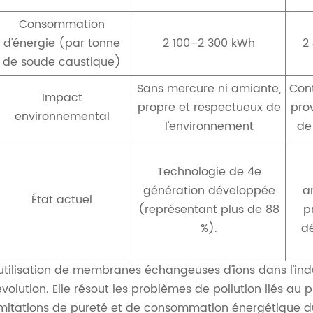
Consommation
d'énergie (par tonne
2 100–2 300 kWh
2
de soude caustique)
Sans mercure ni amiante,
Cont
Impact
propre et respectueux de
pro
environnemental
l'environnement
de
Technologie de 4e
génération développée
a
État actuel
(représentant plus de 88
p
%).
dé
'utilisation de membranes échangeuses d'ions dans l'ind
évolution. Elle résout les problèmes de pollution liés au
imitations de pureté et de consommation énergétique 