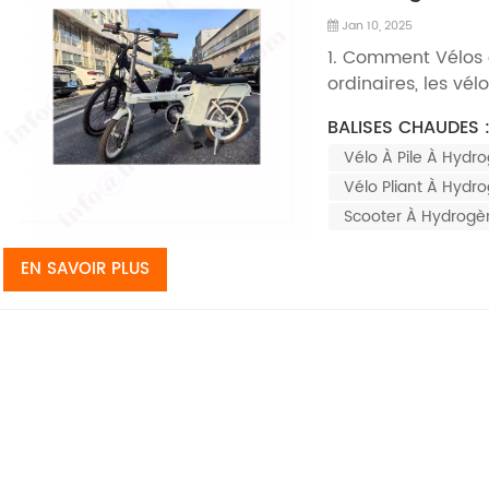
Jan 10, 2025
1. Comment Vélos 
ordinaires, les vé
générateurs d'hyd
BALISES CHAUDES 
d'hydrogène. Le g
Vélo À Pile À Hydr
combustible qui gé
réaction électrochi
Vélo Pliant À Hydr
Scooter À Hydrogè
EN SAVOIR PLUS