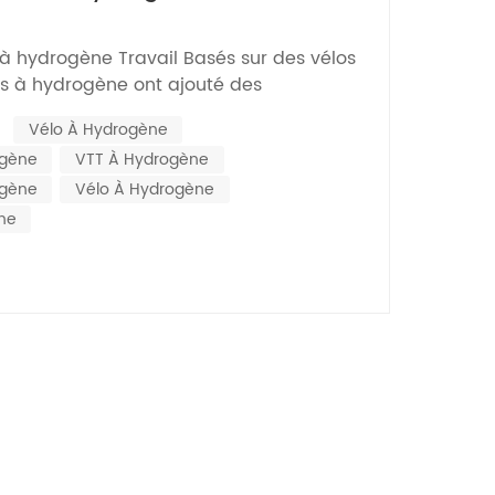
Nederlands
à hydrogène Travail Basés sur des vélos
한국의
los à hydrogène ont ajouté des
rogène et des dispositifs de stockage
Romania
:
Vélo À Hydrogène
énérateur d'hydrogène est une pile à
ogène
VTT À Hydrogène
nère de l'énergie cinétique grâce à la
Bulgaria
mi...
ogène
Vélo À Hydrogène
Melayu
ne