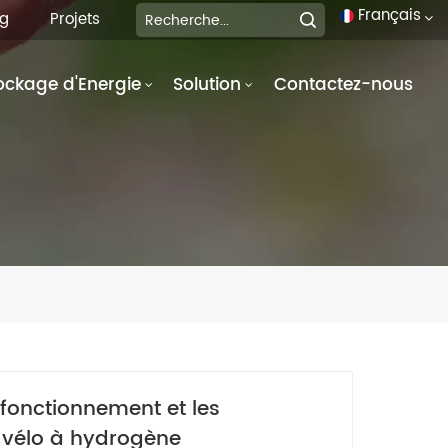
Français
og
Projets
ockage d'Energie
Solution
Contactez-nous
English
français
Deutsch
italiano
русский
español
português
 fonctionnement et les
العربية
vélo à hydrogène