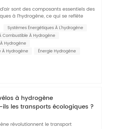
à l’hydrogène ?
d’air sont des composants essentiels des
ues à l’hydrogène, ce qui se reflète
s les aspects suivants :1. Fourniture de
:
Systèmes Énergétiques À L'hydrogène
ritiquesSystèmes de piles à combustible à
 À Combustible À Hydrogène
issent l'hydrogène et l'oxygène en
.
e À Hydrogène
le À Hydrogène
Énergie Hydrogène
vélos à hydrogène
-ils les transports écologiques ?
ène révolutionnent le transport