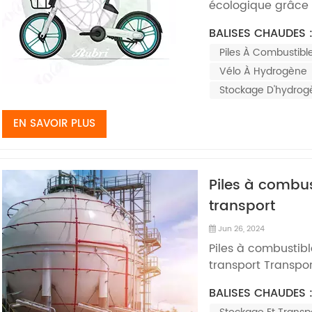
écologique grâce 
environnementale 
BALISES CHAUDES 
utilisent l'hydro
Piles À Combustib
l'énergie chimique
combustible, avec 
Vélo À Hydrogène
Stockage D'hydrog
EN SAVOIR PLUS
Piles à combus
transport
Jun 26, 2024
Piles à combustib
transport Transpor
à base d'hydrogèn
BALISES CHAUDES 
d’application des