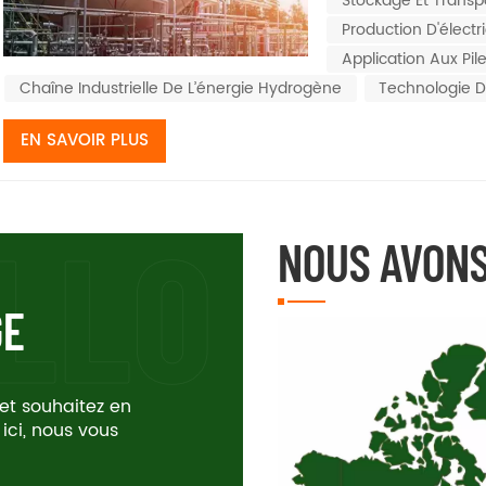
Stockage Et Transp
domaine des transp
énergétique élevée
Production D'électr
Application Aux Pi
Chaîne Industrielle De L’énergie Hydrogène
Technologie D
EN SAVOIR PLUS
NOUS AVONS
GE
 et souhaitez en
 ici, nous vous