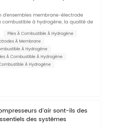
Nederlands
 hydrogène ?
ion d'ensembles membrane-électrode
한국의
à combustible à hydrogène, la qualité de
lytique joue un rôle décisif dans le
Romania
:
Piles À Combustible À Hydrogène
es de [nom de la batterie]. De
ectrodes À Membrane
s ont fait l'expérience douloureuse
Bulgaria
ètres de matériau...
Combustible À Hydrogène
Melayu
iles À Combustible À Hydrogène
 Combustible À Hydrogène
ompresseurs d’air sont-ils des
sentiels des systèmes