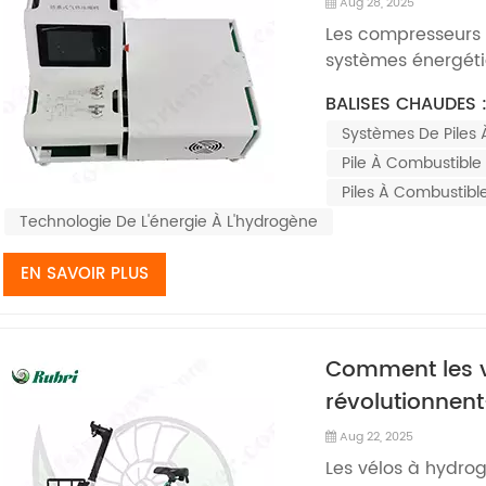
énergétiques 
Aug 28, 2025
Les compresseurs 
systèmes énergétiq
principalement dan
BALISES CHAUDES 
gaz de réaction c
Systèmes De Piles
hydrogène Convert
énergie électriqu..
Pile À Combustibl
Piles À Combustib
Technologie De L'énergie À L'hydrogène
EN SAVOIR PLUS
Comment les 
révolutionnent
Aug 22, 2025
Les vélos à hydrog