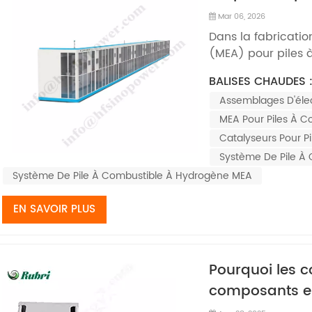
combustible à
Mar 06, 2026
Dans la fabricat
(MEA) pour piles 
la suspension cata
BALISES CHAUDES 
MEALes performanc
Assemblages D'él
nombreux ingénieur
d'avoir des param
MEA Pour Piles À 
Catalyseurs Pour P
Système De Pile À
Système De Pile À Combustible À Hydrogène MEA
EN SAVOIR PLUS
Pourquoi les c
composants es