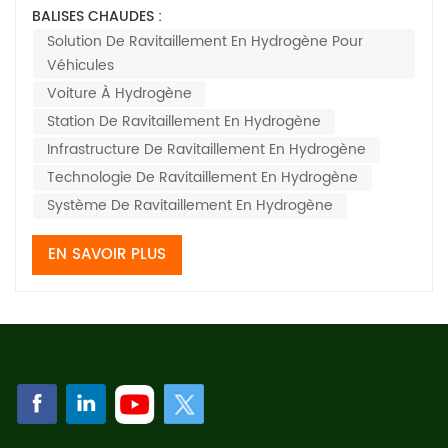
en hydrogène pour véhiculesLes énergies
BALISES CHAUDES :
renouvelables jouent un rôle essentiel. Alors que de
Solution De Ravitaillement En Hydrogène Pour
plus en plus de particuliers et d'entreprises se tournent
Véhicules
vers les énergies vertes, certains acteurs...
Voiture À Hydrogène
Station De Ravitaillement En Hydrogène
Infrastructure De Ravitaillement En Hydrogène
Technologie De Ravitaillement En Hydrogène
Système De Ravitaillement En Hydrogène
EN SAVOIR PLUS