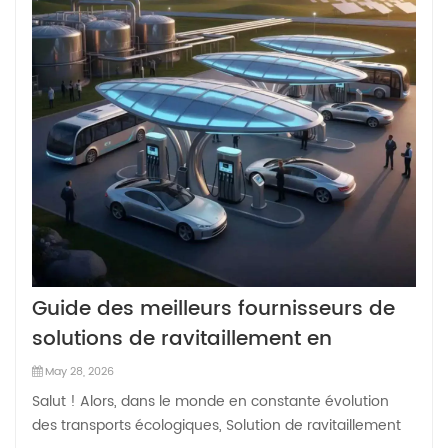
Guide des meilleurs fournisseurs de
solutions de ravitaillement en
hydrogène pour véhicules certifiées
May 28, 2026
CE ?
Salut ! Alors, dans le monde en constante évolution
des transports écologiques, Solution de ravitaillement