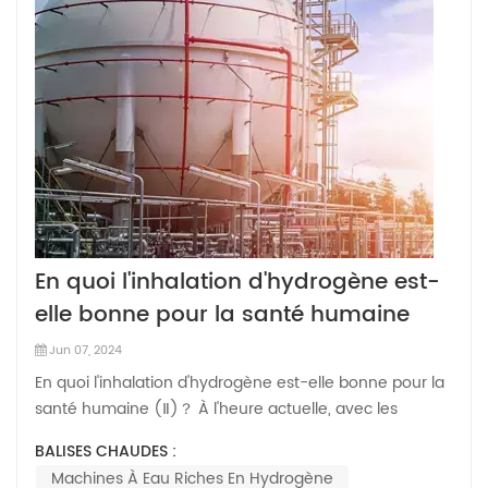
En quoi l'inhalation d'hydrogène est-
elle bonne pour la santé humaine
(Ⅱ) ？
Jun 07, 2024
En quoi l'inhalation d'hydrogène est-elle bonne pour la
santé humaine (Ⅱ)？ À l'heure actuelle, avec les
preuves croissantes de l'intervention de l'hydrogène
BALISES CHAUDES :
dans les maladies, ainsi que la sécurité biologique de
Machines À Eau Riches En Hydrogène
l'hydrogène, combinées au fait que son utilisation ne