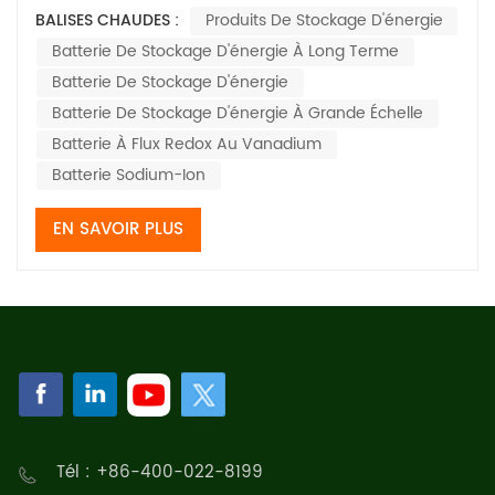
de faible charge. Le compresseur d'air est entraîné par
BALISES CHAUDES :
Produits De Stockage D'énergie
un moteur électrique pour comprimer l'air dans une
Batterie De Stockage D'énergie À Long Terme
grotte souterraine fermée de grande capacité servant
de chambre de stockage de gaz. I...
Batterie De Stockage D'énergie
Batterie De Stockage D'énergie À Grande Échelle
Batterie À Flux Redox Au Vanadium
Batterie Sodium-Ion
EN SAVOIR PLUS
Tél : +86-400-022-8199