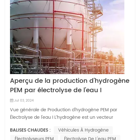
Aperçu de la production d'hydrogène
PEM par électrolyse de l'eau I
Jul 03, 2024
Vue générale de Production d'hydrogène PEM par
Électrolyse de l'eau I L’hydrogène est un vecteur
d’énergie propre et flexible qui peut être utilisé pour
BALISES CHAUDES :
Véhicules À Hydrogène
fournir de l’électricité et de la chaleur. Les véhicules
Électrolyseurs PEM
Électrolyse De L'eau PEM
fonctionnant à l’hydrogène et la production d’électricité