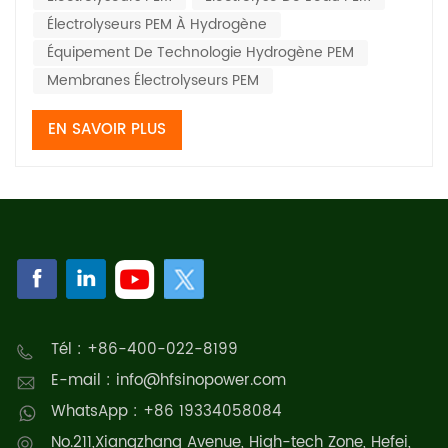
stationnaire sont des...
Électrolyseurs PEM À Hydrogène
Équipement De Technologie Hydrogène PEM
Membranes Électrolyseurs PEM
EN SAVOIR PLUS
Tél : +86-400-022-8199
E-mail : info@hfsinopower.com
WhatsApp : +86 19334058084
No.211,Xiangzhang Avenue, High-tech Zone, Hefei,