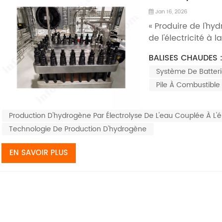
photovoltaïqu
Jan 16, 2026
applications ré
« Produire de l'hyd
de l'électricité à
atteindre une ind
BALISES CHAUDES 
est séduisante. En
Système De Batteri
longue expérience 
à mett...
Pile À Combustibl
Production D'hydrogène Par Électrolyse De L'eau Couplée À L'
Technologie De Production D'hydrogène
EN SAVOIR PLUS