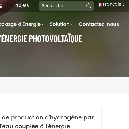
Français
og
Projets
ockage d'Energie
Solution
Contactez-nous
English
'ÉNERGIE PHOTOVOLTAÏQUE
français
Deutsch
italiano
русский
español
português
e de production d'hydrogène par
العربية
l'eau couplée à l'énergie