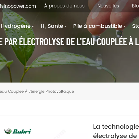
À propos de nous
Nouvelles
Bl
hfsinopower.com
Hydrogène
H₂ Santé
Pile à combustible
St
 PAR ÉLECTROLYSE DE L'EAU COUPLÉE À L
'eau Couplée À L'énergie Photovoltaïque
La technologi
électrolyse de 