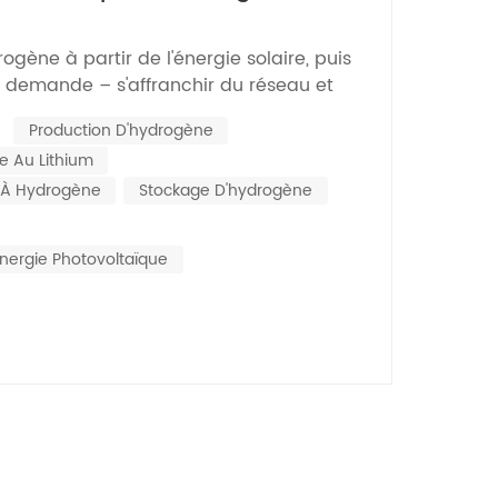
Nederlands
e est-elle adaptée aux
sidentielles ?
rogène à partir de l'énergie solaire, puis
한국의
 la demande – s'affranchir du réseau et
épendance carbone totale. » Cette vision
Romania
:
Production D'hydrogène
 tant qu'équipe technique forte d'une
e Au Lithium
dans le secteur de l'énergie, nous tenons
Bulgaria
e À Hydrogène
Stockage D'hydrogène
Melayu
énergie Photovoltaïque