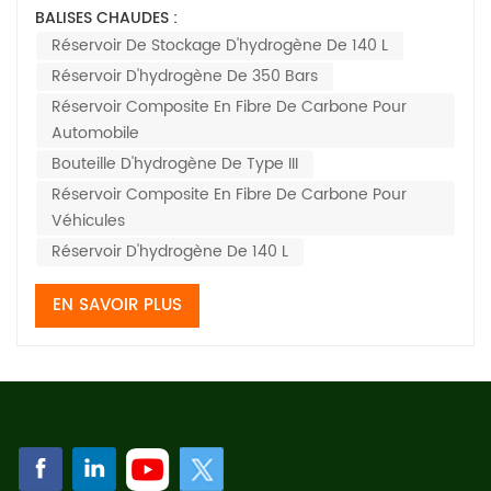
principalement pour les raisons suivantes : 1. ​​Stockage
BALISES CHAUDES :
d'énergie et endurance​​Densité énergétique élevée :
Réservoir De Stockage D'hydrogène De 140 L
l'hydrogène a une densité énergétique nettement
Réservoir D'hydrogène De 350 Bars
supérieure à celle batteries au lithium t...
Réservoir Composite En Fibre De Carbone Pour
Automobile
Bouteille D'hydrogène De Type III
Réservoir Composite En Fibre De Carbone Pour
Véhicules
Réservoir D'hydrogène De 140 L
EN SAVOIR PLUS