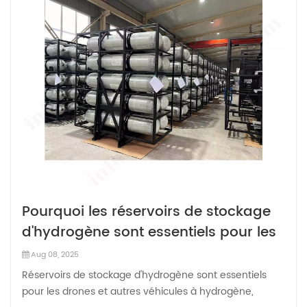
Pourquoi les réservoirs de stockage
d'hydrogène sont essentiels pour les
drones et autres véhicules à
Aug 08, 2025
hydrogène
Réservoirs de stockage d'hydrogène sont essentiels
pour les drones et autres véhicules à hydrogène,