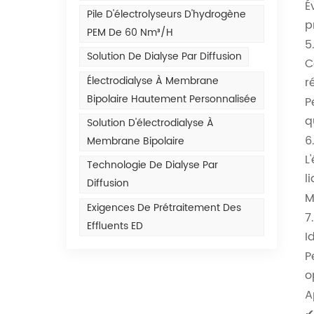
É
Pile D'électrolyseurs D'hydrogène
p
PEM De 60 Nm³/h
5
Solution De Dialyse Par Diffusion
C
Électrodialyse À Membrane
r
Bipolaire Hautement Personnalisée
P
q
Solution D'électrodialyse À
6
Membrane Bipolaire
L
Technologie De Dialyse Par
l
Diffusion
M
Exigences De Prétraitement Des
7
Effluents ED
I
P
o
A