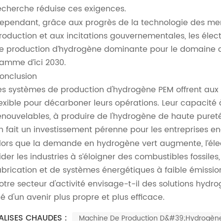
echerche réduise ces exigences.
ependant, grâce aux progrès de la technologie des mem
roduction et aux incitations gouvernementales, les élec
e production d’hydrogène dominante pour le domaine 
amme d’ici 2030.
onclusion
es systèmes de production d'hydrogène PEM offrent aux in
lexible pour décarboner leurs opérations. Leur capacité 
enouvelables, à produire de l'hydrogène de haute pure
n fait un investissement pérenne pour les entreprises
lors que la demande en hydrogène vert augmente, l’élec
ider les industries à s’éloigner des combustibles fossile
abrication et de systèmes énergétiques à faible émissi
otre secteur d'activité envisage-t-il des solutions hydr
lé d'un avenir plus propre et plus efficace.
ALISES CHAUDES :
Machine De Production D&#39;hydrogèn