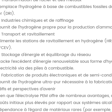
 Transformation de l'acier et des métaux
emplace l'hydrogène à base de combustibles fossiles d
er (DRI).
 Industries chimiques et de raffinage
ournit de l'hydrogène propre pour la production d'ammon
 Transport et ravitaillement
limente les stations de ravitaillement en hydrogène (HR
FCEV).
 Stockage d'énergie et équilibrage du réseau
tocke l’excédent d’énergie renouvelable sous forme d’hy
lectricité via des piles à combustible.
 Fabrication de produits électroniques et de semi-cond
ournit de l'hydrogène ultra-pur nécessaire à la fabricat
éfis et perspectives d'avenir
ien que l’électrolyse PEM offre de nombreux avantages, d
oûts initiaux plus élevés par rapport aux systèmes alcali
épendance à l’égard de matériaux rares (par exemple, l