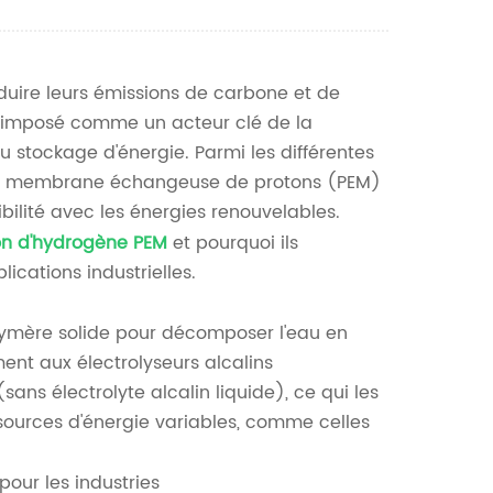
Nederlands
한국의
éduire leurs émissions de carbone et de
Romania
t imposé comme un acteur clé de la
u stockage d'énergie. Parmi les différentes
Bulgaria
 par membrane échangeuse de protons (PEM)
tibilité avec les énergies renouvelables.
Melayu
on d'hydrogène PEM
et pourquoi ils
lications industrielles.
olymère solide pour décomposer l'eau en
ent aux électrolyseurs alcalins
sans électrolyte alcalin liquide), ce qui les
sources d'énergie variables, comme celles
our les industries