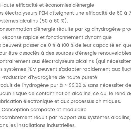
. Haute efficacité et économies d'énergie
es électrolyseurs PEM atteignent une efficacité de 60 à 
ystèmes alcalins (50 à 60 %).
onsommation d’énergie réduite par kg d’hydrogène produi
. Réponse rapide et fonctionnement dynamique
ls peuvent passer de 0 % à 100 % de leur capacité en qu
our être associés à des sources d'énergie renouvelables
ontrairement aux électrolyseurs alcalins (qui nécessite
es systèmes PEM peuvent s'adapter rapidement aux fluctu
. Production d'hydrogène de haute pureté
roduit de l'hydrogène pur à > 99,99 % sans nécessiter d
ucun risque de contamination alcaline, ce qui le rend a
abrication électronique et aux processus chimiques.
. Conception compacte et modulaire
ncombrement réduit par rapport aux systèmes alcalins, 
ans les installations industrielles.