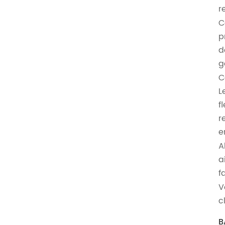
r
C
p
d
g
C
L
f
r
e
A
a
f
V
c
B