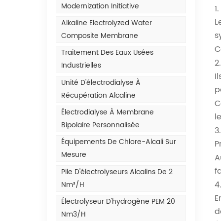
Modernization Initiative
1
L
Alkaline Electrolyzed Water
s
Composite Membrane
C
Traitement Des Eaux Usées
2
Industrielles
I
Unité D'électrodialyse À
p
Récupération Alcaline
C
Électrodialyse À Membrane
l
Bipolaire Personnalisée
3
Équipements De Chlore-Alcali Sur
P
Mesure
A
f
Pile D'électrolyseurs Alcalins De 2
4
Nm³/h
E
Électrolyseur D'hydrogène PEM 20
d
Nm3/h