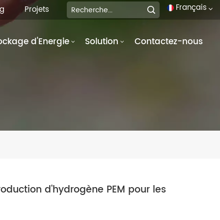
Français
og
Projets
ockage d'Energie
Solution
Contactez-nous
English
français
Deutsch
italiano
русский
español
português
oduction d'hydrogène PEM pour les
العربية