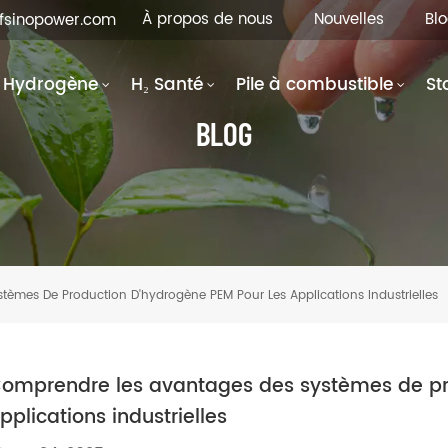
À propos de nous
Nouvelles
Bl
hfsinopower.com
Hydrogène
H₂ Santé
Pile à combustible
St
BLOG
èmes De Production D'hydrogène PEM Pour Les Applications Industrielles
omprendre les avantages des systèmes de pr
pplications industrielles