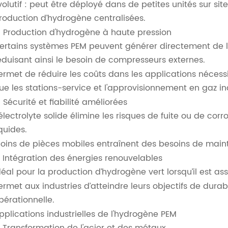
volutif : peut être déployé dans de petites unités sur si
roduction d’hydrogène centralisées.
. Production d'hydrogène à haute pression
ertains systèmes PEM peuvent générer directement de l’
éduisant ainsi le besoin de compresseurs externes.
ermet de réduire les coûts dans les applications nécessi
ue les stations-service et l'approvisionnement en gaz ind
. Sécurité et fiabilité améliorées
'électrolyte solide élimine les risques de fuite ou de cor
iquides.
oins de pièces mobiles entraînent des besoins de mai
. Intégration des énergies renouvelables
déal pour la production d’hydrogène vert lorsqu’il est ass
ermet aux industries d’atteindre leurs objectifs de durabil
pérationnelle.
pplications industrielles de l'hydrogène PEM