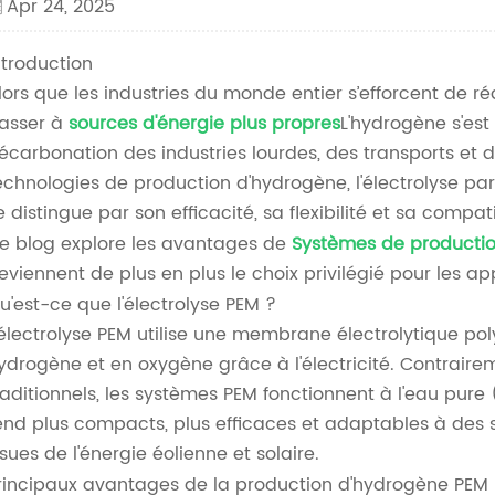
Apr 24, 2025
ntroduction
lors que les industries du monde entier s’efforcent de r
asser à
sources d'énergie plus propres
L'hydrogène s'es
écarbonation des industries lourdes, des transports et d
echnologies de production d'hydrogène, l'électrolyse
e distingue par son efficacité, sa flexibilité et sa compa
e blog explore les avantages de
Systèmes de producti
eviennent de plus en plus le choix privilégié pour les app
u'est-ce que l'électrolyse PEM ?
'électrolyse PEM utilise une membrane électrolytique p
ydrogène et en oxygène grâce à l'électricité. Contrairem
raditionnels, les systèmes PEM fonctionnent à l'eau pure (
end plus compacts, plus efficaces et adaptables à des 
ssues de l'énergie éolienne et solaire.
rincipaux avantages de la production d'hydrogène PEM p