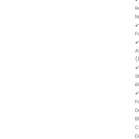
✔
R
f
✔
F
✔
A
(
✔
S
é
✔
F
D
B
C
D