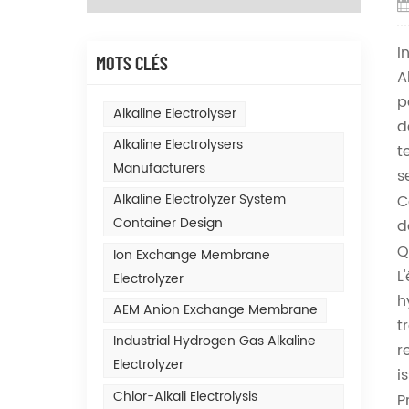
I
MOTS CLÉS
A
p
Alkaline Electrolyser
d
Alkaline Electrolysers
t
Manufacturers
s
Alkaline Electrolyzer System
C
Container Design
d
Q
Ion Exchange Membrane
L
Electrolyzer
h
AEM Anion Exchange Membrane
t
Industrial Hydrogen Gas Alkaline
r
Electrolyzer
i
Chlor-Alkali Electrolysis
P