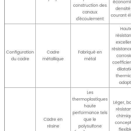
économi
construction des
densité
canaux
courant é
d'écoulement
Haut
résista
excelle
résistanc
Configuration
Cadre
Fabriqué en
corrosi
du cadre
métallique
métal
coefficie
dilatat
thermi
adap
Les
thermoplastiques
Léger, b
haute
résista
performance tels
chimiq
Cadre en
que le
concept
résine
polysulfone
flexibl