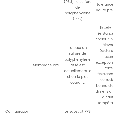
(PSU), le sulfure
tolérance
de
haute pre
polyphénylène
(PPS)
Excelle
résistanc
chaleur, ri
élevé
Le tissu en
résistan
sulfure de
l'usur
polyphénylène
exception
Membrane PPS
tissé est
forte
actuellement le
résistanc
choix le plus
corrosi
courant.
bonne sta
dimension
à hau
tempéra
Configuration
Le substrat PPS