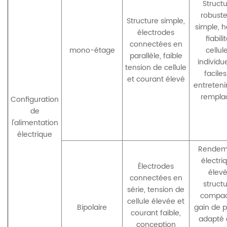
Struct
robuste
Structure simple,
simple, 
électrodes
fiabilit
connectées en
mono-étage
cellul
parallèle, faible
individue
tension de cellule
faciles
et courant élevé
entretenir
rempla
Configuration
de
l'alimentation
électrique
Rendem
électri
Électrodes
élevé
connectées en
struct
série, tension de
compac
cellule élevée et
Bipolaire
gain de p
courant faible,
adapté 
conception