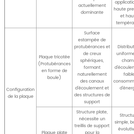
applicati
actuellement
haute pre
dominante
et hau
tempéra
Surface
estampée de
protubérances et
Distribu
de creux
uniform
Plaque tricotée
sphériques,
cham
(Protubérances
formant
d'écoule
en forme de
naturellement
faibl
boule)
des canaux
consomm
d'écoulement et
d'éner
Configuration
des structures de
de la plaque
support
Structure plate,
Struct
nécessite un
simple, 
treillis de support
évolutiv
Plaque plate
pour la