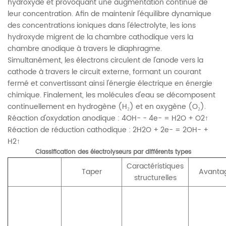
hydroxyde et provoquant une augmentation continue de
leur concentration. Afin de maintenir l'équilibre dynamique
des concentrations ioniques dans l'électrolyte, les ions
hydroxyde migrent de la chambre cathodique vers la
chambre anodique à travers le diaphragme.
Simultanément, les électrons circulent de l'anode vers la
cathode à travers le circuit externe, formant un courant
fermé et convertissant ainsi l'énergie électrique en énergie
chimique. Finalement, les molécules d'eau se décomposent
continuellement en hydrogène (H₂) et en oxygène (O₂).
Réaction d'oxydation anodique : 4OH- - 4e- = H2O + O2↑
Réaction de réduction cathodique : 2H2O + 2e- = 2OH- +
H2↑
Classification des électrolyseurs par différents types
Caractéristiques
Taper
Avanta
structurelles