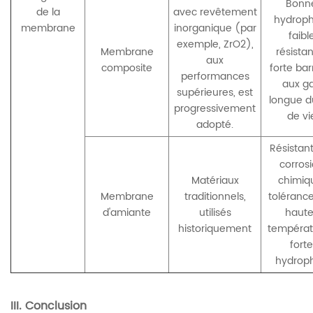
Bonn
de la
avec revêtement
hydrophi
membrane
inorganique (par
faibl
exemple, ZrO2),
Membrane
résista
aux
composite
forte bar
performances
aux ga
supérieures, est
longue d
progressivement
de vi
adopté.
Résistant
corros
Matériaux
chimiq
Membrane
traditionnels,
toléranc
d'amiante
utilisés
haute
historiquement
températ
forte
hydroph
III. Conclusion