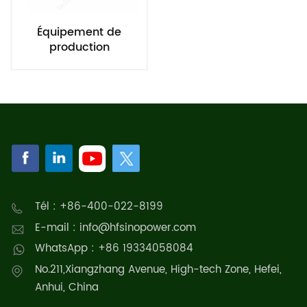
Équipement de
production
d'hydrogène par
électrolyse de l'eau
alcaline, 100 Nm³/h,
500 kW
Tél : +86-400-022-8199
E-mail : info@hfsinopower.com
WhatsApp : +86 19334058084
No.211,Xiangzhang Avenue, High-tech Zone, Hefei,
Anhui, China