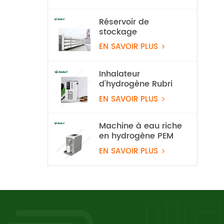
d'hydrogène
Réservoir de
stockage
d'hydrogène
EN SAVOIR PLUS
stationnaire de 20
Mpa
Inhalateur
d'hydrogène Rubri
1800 ml/min à 99,99
EN SAVOIR PLUS
%
Machine à eau riche
en hydrogène PEM
EN SAVOIR PLUS