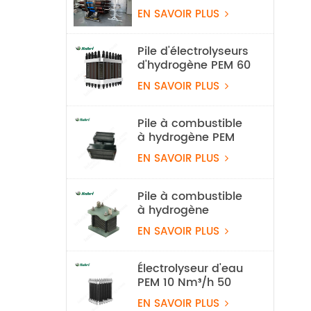
l'eau à l'hydrogène
EN SAVOIR PLUS
alcalin 100 Nm³/h
500 kW
Pile d'électrolyseurs
d'hydrogène PEM 60
Nm3/h
EN SAVOIR PLUS
Pile à combustible
à hydrogène PEM
légère de 550 W
EN SAVOIR PLUS
pour drone
Pile à combustible
à hydrogène
refroidie par air de
EN SAVOIR PLUS
100 W
Électrolyseur d'eau
PEM 10 Nm³/h 50
kW, équipement de
EN SAVOIR PLUS
production