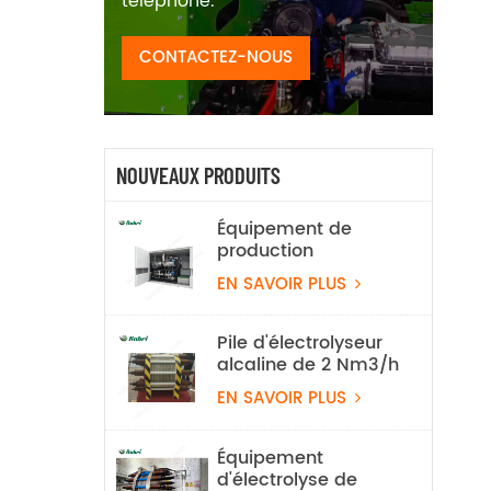
téléphone.
CONTACTEZ-NOUS
NOUVEAUX PRODUITS
Équipement de
production
d'hydrogène par
EN SAVOIR PLUS
électrolyse de l'eau
alcaline, 100 Nm³/h,
500 kW
Pile d'électrolyseur
alcaline de 2 Nm3/h
EN SAVOIR PLUS
Équipement
d'électrolyse de