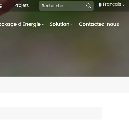
Français
og
Projets
ockage d'Energie
Solution
Contactez-nous
English
français
Deutsch
italiano
русский
español
português
العربية