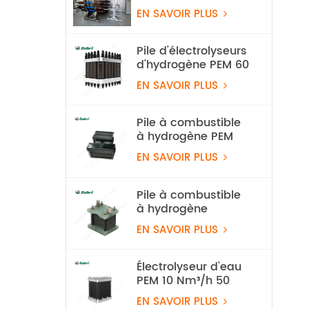
l'eau à l'hydrogène
EN SAVOIR PLUS
alcalin 100 Nm³/h
500 kW
Pile d'électrolyseurs
d'hydrogène PEM 60
Nm3/h
EN SAVOIR PLUS
Pile à combustible
à hydrogène PEM
légère de 550 W
EN SAVOIR PLUS
pour drone
Pile à combustible
à hydrogène
refroidie par air de
EN SAVOIR PLUS
100 W
Électrolyseur d'eau
PEM 10 Nm³/h 50
kW, équipement de
EN SAVOIR PLUS
production