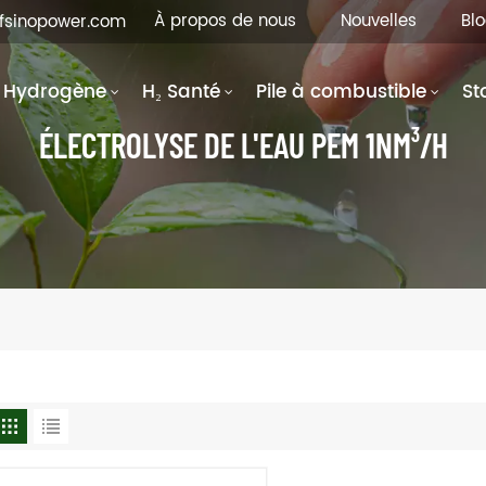
À propos de nous
Nouvelles
Bl
hfsinopower.com
Hydrogène
H₂ Santé
Pile à combustible
St
ÉLECTROLYSE DE L'EAU PEM 1NM³/H