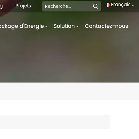
Français
og
Projets
ockage d'Energie
Solution
Contactez-nous
English
français
Deutsch
italiano
русский
español
português
العربية