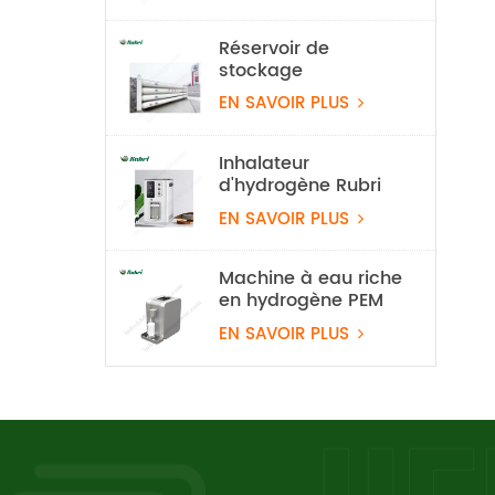
d'hydrogène
Réservoir de
stockage
d'hydrogène
EN SAVOIR PLUS
stationnaire de 20
Mpa
Inhalateur
d'hydrogène Rubri
1800 ml/min à 99,99
EN SAVOIR PLUS
%
Machine à eau riche
en hydrogène PEM
EN SAVOIR PLUS