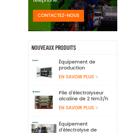
téléphone.
CONTACTEZ-NOUS
NOUVEAUX PRODUITS
Équipement de
production
d'hydrogène par
EN SAVOIR PLUS
électrolyse de l'eau
alcaline, 100 Nm³/h,
500 kW
Pile d'électrolyseur
alcaline de 2 Nm3/h
EN SAVOIR PLUS
Équipement
d'électrolyse de