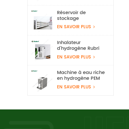
d'hydrogène
Réservoir de
stockage
d'hydrogène
EN SAVOIR PLUS
stationnaire de 20
Mpa
Inhalateur
d'hydrogène Rubri
1800 ml/min à 99,99
EN SAVOIR PLUS
%
Machine à eau riche
en hydrogène PEM
EN SAVOIR PLUS