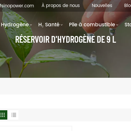
À propos de nous
Nouvelles
Bl
hfsinopower.com
Hydrogène
H₂ Santé
Pile à combustible
St
RÉSERVOIR D'HYDROGÈNE DE 9 L