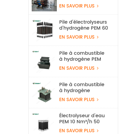
l'eau à l'hydrogène
EN SAVOIR PLUS
alcalin 100 Nm³/h
500 kW
Pile d'électrolyseurs
d'hydrogène PEM 60
Nm3/h
EN SAVOIR PLUS
Pile à combustible
à hydrogène PEM
légère de 550 W
EN SAVOIR PLUS
pour drone
Pile à combustible
à hydrogène
refroidie par air de
EN SAVOIR PLUS
100 W
Électrolyseur d'eau
PEM 10 Nm³/h 50
kW, équipement de
EN SAVOIR PLUS
production