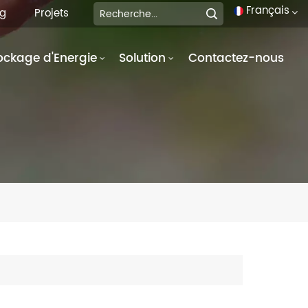
Français
og
Projets
ockage d'Energie
Solution
Contactez-nous
English
français
Deutsch
italiano
русский
español
português
العربية