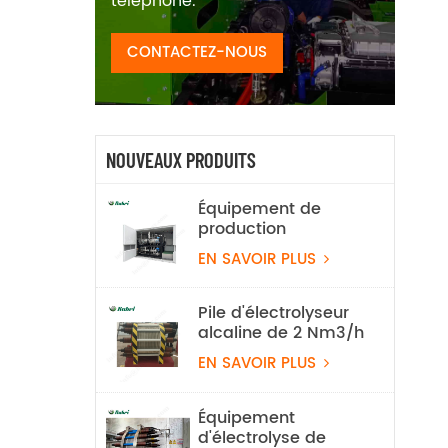
téléphone.
CONTACTEZ-NOUS
NOUVEAUX PRODUITS
Équipement de
production
d'hydrogène par
EN SAVOIR PLUS
électrolyse de l'eau
alcaline, 100 Nm³/h,
500 kW
Pile d'électrolyseur
alcaline de 2 Nm3/h
EN SAVOIR PLUS
Équipement
d'électrolyse de