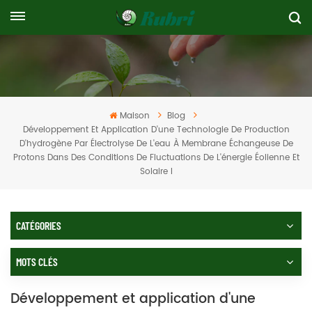
Maison
Blog
Développement Et Application D'une Technologie De Production
D'hydrogène Par Électrolyse De L'eau À Membrane Échangeuse De
Protons Dans Des Conditions De Fluctuations De L'énergie Éolienne Et
Solaire I
CATÉGORIES
MOTS CLÉS
Développement et application d'une