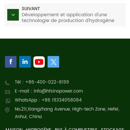
développement (III)
SUIVANT
Développement et application d'une
technologie de production d'hydrogène
par électrolyse de l'eau à membrane
échangeuse de protons sous les
fluctuations de l'énergie éolienne et solaire
II
Tél : +86-400-022-8199
E-mail : info@hfsinopower.com
WhatsApp : +86 19334058084
No.211,Xiangzhang Avenue, High-tech Zone, Hefei,
Anhui, China