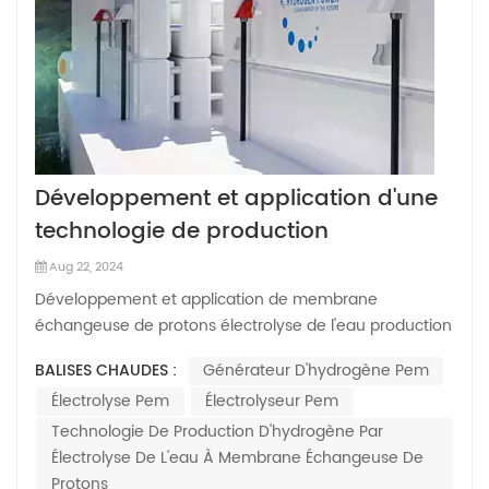
Développement et application d'une
technologie de production
d'hydrogène par électrolyse de l'eau
Aug 22, 2024
à membrane échangeuse de protons
Développement et application de membrane
dans des conditions de fluctuations
échangeuse de protons électrolyse de l'eau production
d'hydrogène technologie face aux fluctuations de
de l'énergie éolienne et solaire I
BALISES CHAUDES :
Générateur D'hydrogène Pem
l'énergie éolienne et solaire I La tendance au
Électrolyse Pem
Électrolyseur Pem
réchauffement climatique est plus évidente. Le
développementLe développement d’énergies propres
Technologie De Production D'hydrogène Par
peut r...
Électrolyse De L'eau À Membrane Échangeuse De
Protons