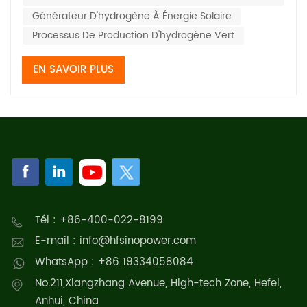
Générateur D'hydrogène À Énergie Solaire
Processus De Production D'hydrogène Vert
EN SAVOIR PLUS
Tél : +86-400-022-8199
E-mail : info@hfsinopower.com
WhatsApp : +86 19334058084
No.211,Xiangzhang Avenue, High-tech Zone, Hefei,
Anhui, China