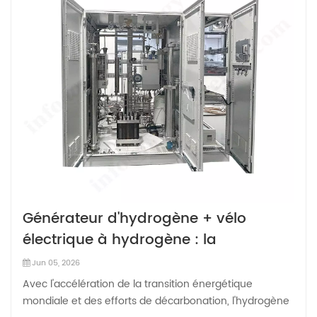
Générateur d'hydrogène + vélo
électrique à hydrogène : la
production distribuée d'hydrogène
Jun 05, 2026
peut-elle favoriser une mobilité zéro
Avec l'accélération de la transition énergétique
carbone ?
mondiale et des efforts de décarbonation, l'hydrogène