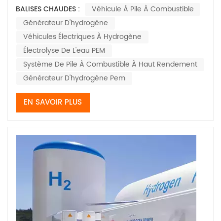
passe rapidement d'une matière première industrielle à
BALISES CHAUDES :
Véhicule À Pile À Combustible
un carburant destiné aux consommateurs.
Générateur D'hydrogène
Contrairement aux hydrogènes traditionnels véhicule à
pile à combustible Pour les itinéraires qui dépe...
Véhicules Électriques À Hydrogène
Électrolyse De L'eau PEM
Système De Pile À Combustible À Haut Rendement
Générateur D'hydrogène Pem
EN SAVOIR PLUS