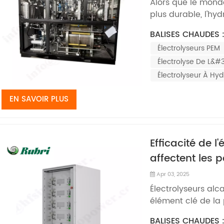
Alors que le mond
plus durable, l'h
essentielle pour d
BALISES CHAUDES 
électriques et les 
Électrolyseurs PEM
technologies utili
éle...
Électrolyse De L&#
Électrolyseur À Hy
EN SAVOIR PLUS
Efficacité de l
affectent les
Apr 03, 2025
Électrolyseurs alc
élément clé de la
décennies, offrant
BALISES CHAUDES 