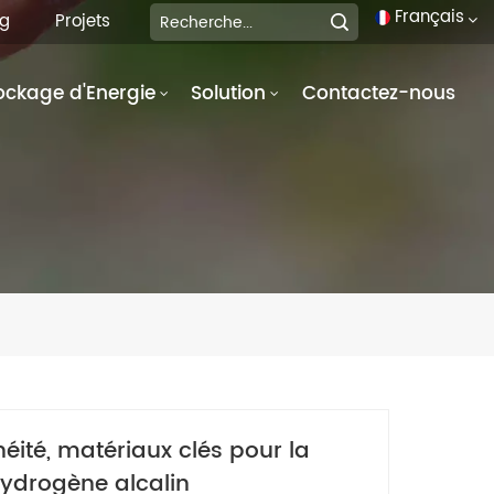
Français
og
Projets
ockage d'Energie
Solution
Contactez-nous
English
français
Deutsch
italiano
русский
español
português
héité, matériaux clés pour la
العربية
hydrogène alcalin