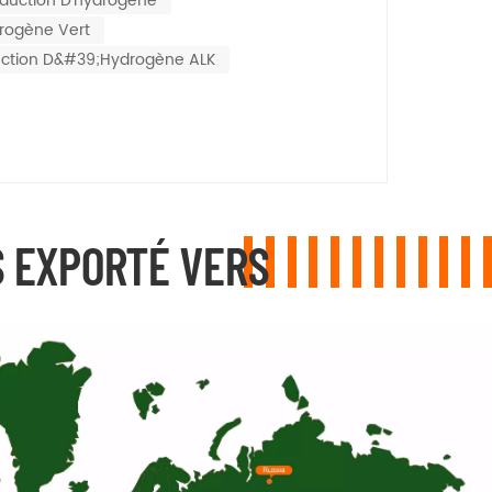
duction D'hydrogène
drogène Vert
uction D&#39;hydrogène ALK
 EXPORTÉ VERS