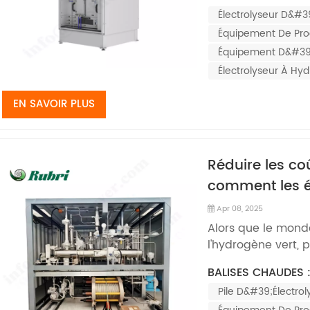
d'électrolyse de l'
Électrolyseur D&#3
comme le rapport
l'hydrogène p...
Équipement De Pro
Équipement D&#39;
Électrolyseur À Hy
EN SAVOIR PLUS
Réduire les co
comment les él
solution Intro
Apr 08, 2025
Alors que le monde
l'hydrogène vert, p
s'impose comme u
BALISES CHAUDES 
secteurs comme les
Pile D&#39;électro
Cependant, les co