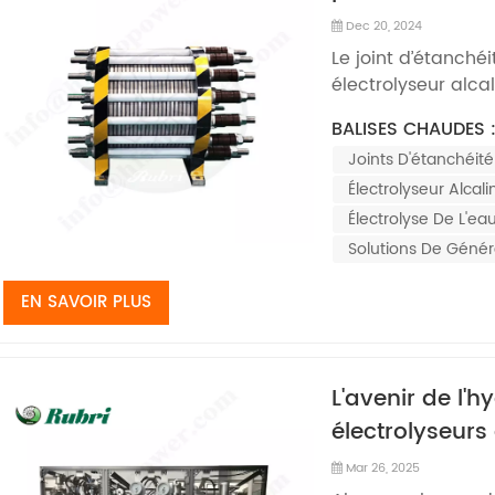
Dec 20, 2024
Le joint d’étanché
électrolyseur alca
l'étanchéité de l'é
BALISES CHAUDES 
détermine en gran
Joints D'étanchéité
d'étanchéité et d'
et affecte...
Électrolyseur Alcal
Électrolyse De L'ea
Solutions De Génér
EN SAVOIR PLUS
L'avenir de l'h
électrolyseurs 
Mar 26, 2025