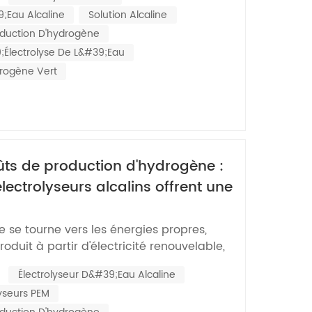
eau. Cependant, leur efficacité – définie
9;eau Alcaline
Solution Alcaline
 entre l'énergie consommée et
duction D'hydrogène
électrolyse De L&#39;eau
drogène Vert
ûts de production d'hydrogène :
ectrolyseurs alcalins offrent une
duction
 se tourne vers les énergies propres,
roduit à partir d'électricité renouvelable,
n acteur clé de la décarbonation de
:
Électrolyseur D&#39;eau Alcaline
 transports, la sidérurgie et la chimie.
lyseurs PEM
ûts de production élevés constituent un