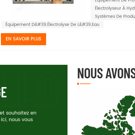
o...
Équipement De Pro
Électrolyseur À Hy
Systèmes De Prod
Équipement D&#39;électrolyse De L&#39;eau
EN SAVOIR PLUS
NOUS AVONS
GE
 et souhaitez en
 ici, nous vous