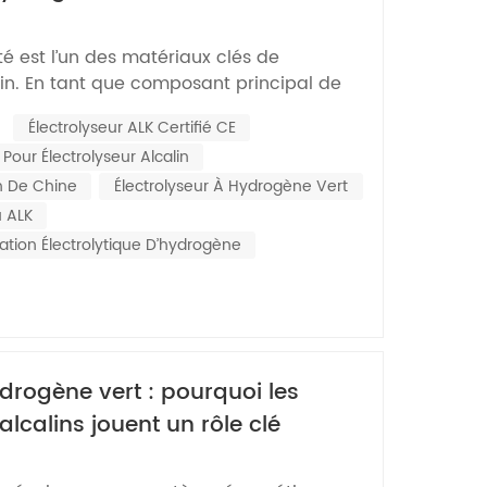
Nederlands
ité est l’un des matériaux clés de
한국의
lin. En tant que composant principal de
lectrolyseur, la qualité de son étanchéité
Romania
:
Électrolyseur ALK Certifié CE
de partie la qualité des performances
 Pour Électrolyseur Alcalin
isolation de la chambre de l'électrolyseur
Bulgaria
in De Chine
Électrolyseur À Hydrogène Vert
Melayu
u ALK
ation Électrolytique D’hydrogène
ydrogène vert : pourquoi les
alcalins jouent un rôle clé