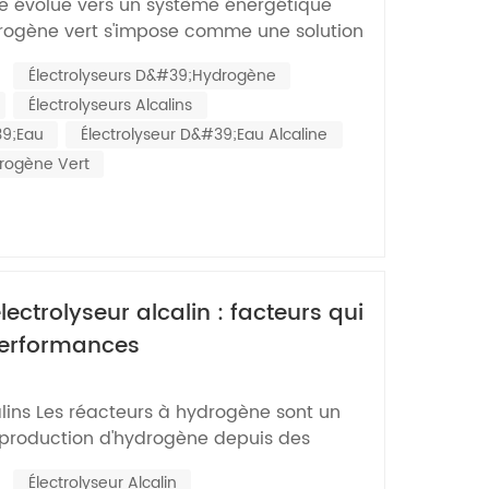
e évolue vers un système énergétique
ydrogène vert s'impose comme une solution
écarboner les industries, les réseaux
:
Électrolyseurs D&#39;hydrogène
transports. Parmi les différentes
Électrolyseurs Alcalins
sées pour produire de l'hydrogène vert, les
39;eau
Électrolyseur D&#39;eau Alcaline
drogène Vert
'électrolyseur alcalin : facteurs qui
 performances
alins Les réacteurs à hydrogène sont un
 production d'hydrogène depuis des
 une méthode fiable et rentable
:
Électrolyseur Alcalin