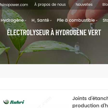
À propos de nous
Nouvelles
Bl
hfsinopower.com
Hydrogène
H₂ Santé
Pile à combustible
St
ÉLECTROLYSEUR À HYDROGÈNE VERT
Joints d'étanc
production d'