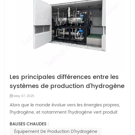
Les principales différences entre les
systèmes de production d'hydrogène
alcalins et PEM
May 07, 2025
Alors que le monde évolue vers les énergies propres,
l'hydrogène, et notamment l'hydrogène vert produit
par électrolyse de l'eau, s'est imposé comme un
BALISES CHAUDES :
vecteur énergétique essentiel. Deux technologies
Équipement De Production D'hydrogène
d'électrolyse de pointe dominent le marché : les