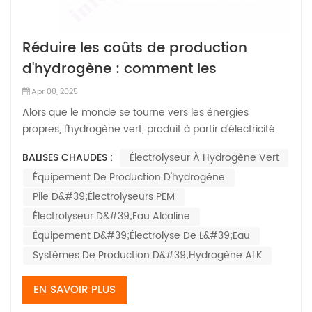
Réduire les coûts de production
d'hydrogène : comment les
électrolyseurs alcalins offrent une
Apr 08, 2025
solution Introduction
Alors que le monde se tourne vers les énergies
propres, l'hydrogène vert, produit à partir d'électricité
renouvelable, s'impose comme un acteur clé de la
BALISES CHAUDES :
Électrolyseur À Hydrogène Vert
décarbonation de secteurs comme les transports, la
Équipement De Production D'hydrogène
sidérurgie et la chimie. Cependant, les coûts de
production élevés constituent un o...
Pile D&#39;électrolyseurs PEM
Électrolyseur D&#39;eau Alcaline
Équipement D&#39;électrolyse De L&#39;eau
Systèmes De Production D&#39;hydrogène ALK
EN SAVOIR PLUS