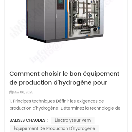
Comment choisir le bon équipement
de production d'hydrogène pour
votre installation？
Mar 06, 2025
1. Principes techniques Définir les exigences de
production d'hydrogène: Déterminez la technologie de
production d'hydrogène appropriée en fonction de
BALISES CHAUDES :
Électrolyseur Pem
l'échelle et des exigences de pureté de votre
Équipement De Production D'hydrogène
installation. Par exemple, l'électrolyse en eau peut être