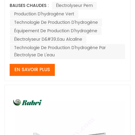
de l'eau est devenue un sujet de recherche majeur, et
BALISES CHAUDES :
Électrolyseur Pem
la technologie de production d'hydrogène par
Production D'hydrogène Vert
électrolyse suscite un vif intérêt. En tant qu'équipement
essentiel à la production d'hydrogène,...
Technologie De Production D'hydrogène
Équipement De Production D'hydrogène
Électrolyseur D&#39;eau Alcaline
Technologie De Production D'hydrogène Par
Électrolyse De L'eau
EN SAVOIR PLUS