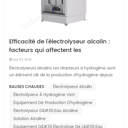
Efficacité de l'électrolyseur alcalin :
facteurs qui affectent les
performances
Apr 03, 2025
Électrolyseurs alcalins Les réacteurs à hydrogène sont
un élément clé de la production d'hydrogène depuis
des décennies, offrant une méthode fiable et rentable
BALISES CHAUDES :
Électrolyseur Alcalin
d'électrolyse de l'eau. Cependant, leur efficacité –
Électrolyseur À Hydrogène Vert
définie comme le rapport entre l'énergie consommée
et l'hydrogène p...
Équipement De Production D'hydrogène
Électrolyseur D&#39;eau Alcaline
Solution Alcaline
Équipement D&#39;électrolyse De L&#39;eau