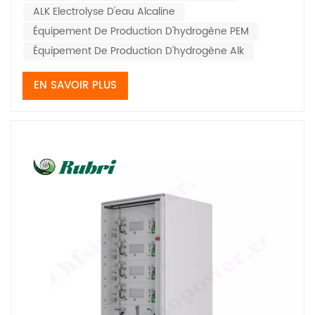
plus adaptée aux institutions de reche...
ALK Electrolyse D'eau Alcaline
Équipement De Production D'hydrogène PEM
Équipement De Production D'hydrogène Alk
EN SAVOIR PLUS