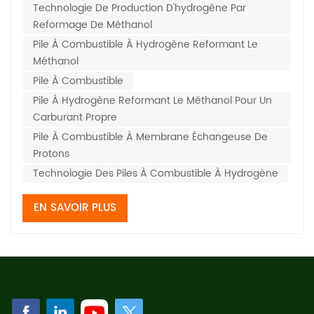
Technologie De Production D'hydrogène Par
aqueuse de méthanol en mélange d'hydrogène via un
Reformage De Méthanol
reformeur et produit de l'énergie électrique d...
Pile À Combustible À Hydrogène Reformant Le
Méthanol
Pile À Combustible
Pile À Hydrogène Reformant Le Méthanol Pour Un
Carburant Propre
Pile À Combustible À Membrane Échangeuse De
Protons
Technologie Des Piles À Combustible À Hydrogène
EN SAVOIR PLUS