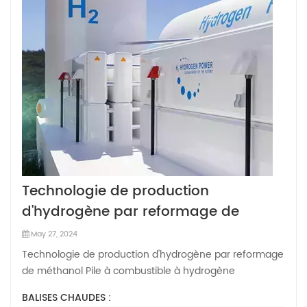
Technologie de production
d'hydrogène par reformage de
méthanol
May 27, 2024
Technologie de production d'hydrogène par reformage
de méthanol Pile à combustible à hydrogène
reformant le méthanol utilise une solution aqueuse de
BALISES CHAUDES :
méthanol comme carburant, convertit une solution