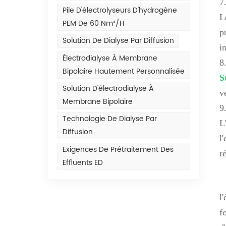
7.
Pile D'électrolyseurs D'hydrogène
L
PEM De 60 Nm³/h
p
Solution De Dialyse Par Diffusion
i
Électrodialyse À Membrane
8
Bipolaire Hautement Personnalisée
S
Solution D'électrodialyse À
v
Membrane Bipolaire
9
Technologie De Dialyse Par
L
Diffusion
l
Exigences De Prétraitement Des
r
Effluents ED
l
f