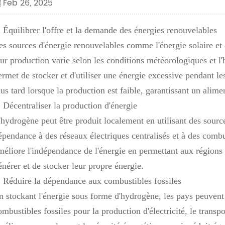
Feb 26, 2025
. Équilibrer l'offre et la demande des énergies renouvelables
es sources d'énergie renouvelables comme l'énergie solaire et é
eur production varie selon les conditions météorologiques et l
ermet de stocker et d'utiliser une énergie excessive pendant le
lus tard lorsque la production est faible, garantissant un alimen
. Décentraliser la production d'énergie
'hydrogène peut être produit localement en utilisant des source
épendance à des réseaux électriques centralisés et à des combus
méliore l'indépendance de l'énergie en permettant aux régio
énérer et de stocker leur propre énergie.
. Réduire la dépendance aux combustibles fossiles
n stockant l'énergie sous forme d'hydrogène, les pays peuvent
ombustibles fossiles pour la production d'électricité, le transp