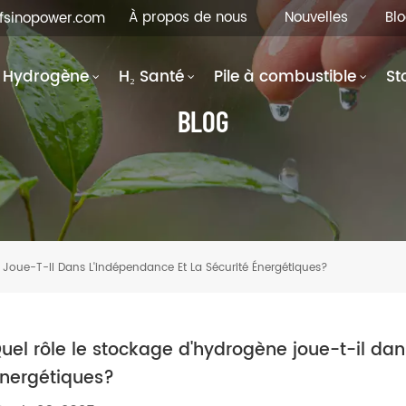
À propos de nous
Nouvelles
Bl
hfsinopower.com
Hydrogène
H₂ Santé
Pile à combustible
St
BLOG
 Joue-T-Il Dans L'indépendance Et La Sécurité Énergétiques?
uel rôle le stockage d'hydrogène joue-t-il dan
nergétiques?