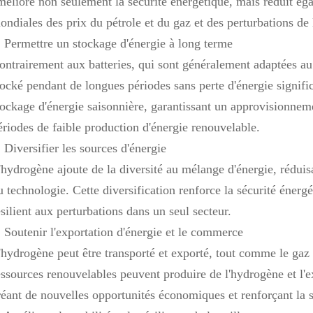
méliore non seulement la sécurité énergétique, mais réduit éga
ondiales des prix du pétrole et du gaz et des perturbations de l
. Permettre un stockage d'énergie à long terme
ontrairement aux batteries, qui sont généralement adaptées au
tocké pendant de longues périodes sans perte d'énergie signific
tockage d'énergie saisonnière, garantissant un approvisionne
ériodes de faible production d'énergie renouvelable.
. Diversifier les sources d'énergie
'hydrogène ajoute de la diversité au mélange d'énergie, réduis
u technologie. Cette diversification renforce la sécurité énerg
ésilient aux perturbations dans un seul secteur.
. Soutenir l'exportation d'énergie et le commerce
'hydrogène peut être transporté et exporté, tout comme le gaz 
essources renouvelables peuvent produire de l'hydrogène et l'ex
réant de nouvelles opportunités économiques et renforçant la 