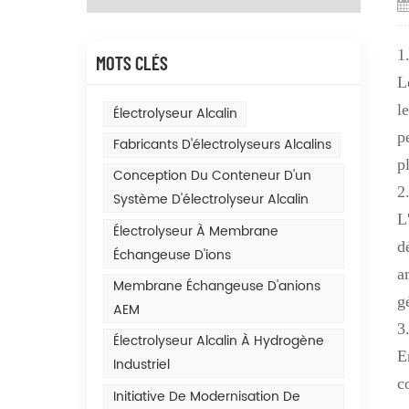
1
MOTS CLÉS
L
l
Électrolyseur Alcalin
p
Fabricants D'électrolyseurs Alcalins
p
Conception Du Conteneur D'un
2
Système D'électrolyseur Alcalin
L
Électrolyseur À Membrane
d
Échangeuse D'ions
a
Membrane Échangeuse D'anions
g
AEM
3
Électrolyseur Alcalin À Hydrogène
E
Industriel
c
Initiative De Modernisation De