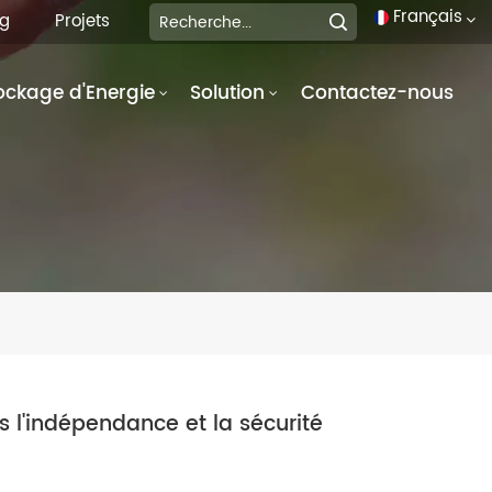
Français
og
Projets
ockage d'Energie
Solution
Contactez-nous
English
français
Deutsch
italiano
русский
español
português
s l'indépendance et la sécurité
العربية