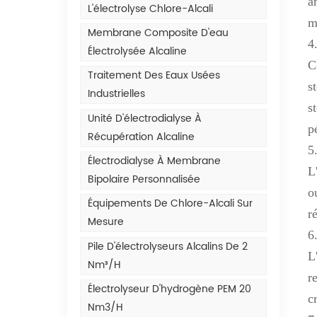
a
L'électrolyse Chlore-Alcali
m
Membrane Composite D'eau
4
Électrolysée Alcaline
C
Traitement Des Eaux Usées
s
Industrielles
s
Unité D'électrodialyse À
p
Récupération Alcaline
5
Électrodialyse À Membrane
L
Bipolaire Personnalisée
o
Équipements De Chlore-Alcali Sur
r
Mesure
6
Pile D'électrolyseurs Alcalins De 2
L
Nm³/h
r
Électrolyseur D'hydrogène PEM 20
c
Nm3/h