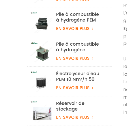
H
L
Pile à combustible
à hydrogène PEM
g
légère de 550 W
s
EN SAVOIR PLUS
pour drone
p
p
Pile à combustible
à hydrogène
refroidie par air de
EN SAVOIR PLUS
U
100 W
l
Électrolyseur d'eau
l
PEM 10 Nm³/h 50
l
kW, équipement de
EN SAVOIR PLUS
n
production
d'hydrogène
m
Réservoir de
o
stockage
i
d'hydrogène
EN SAVOIR PLUS
stationnaire de 20
Mpa