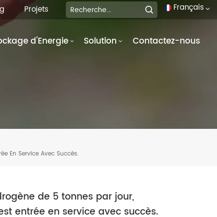
Français
og
Projets
ockage d'Energie
Solution
Contactez-nous
English
français
Deutsch
italiano
русский
trée En Service Avec Succès.
español
português
drogène de 5 tonnes par jour,
العربية
 est entrée en service avec succès.