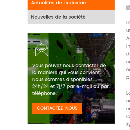
Actualités de l'industrie
Nouvelles de la société
L
u
A
i
d
c
Vous pouvez nous contacter de
é
la manière qui vous convient.
p
Nous sommes disponibles
24h/24 et 7j/7 par e-mail ou par
L
téléphone.
n
CONTACTEZ-NOUS
é
l
s