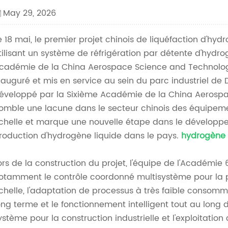
May 29, 2026
e 18 mai, le premier projet chinois de liquéfaction d'hy
tilisant un système de réfrigération par détente d'hydr
cadémie de la China Aerospace Science and Technology 
nauguré et mis en service au sein du parc industriel de
éveloppé par la Sixième Académie de la China Aerospa
omble une lacune dans le secteur chinois des équipeme
chelle et marque une nouvelle étape dans le développe
roduction d'hydrogène liquide dans le pays.
hydrogène
ors de la construction du projet, l'équipe de l'Académie
otamment le contrôle coordonné multisystème pour la 
chelle, l'adaptation de processus à très faible consomma
ong terme et le fonctionnement intelligent tout au long
ystème pour la construction industrielle et l'exploitatio