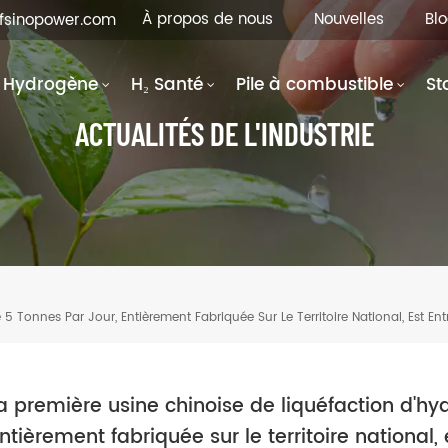
À propos de nous
Nouvelles
Bl
hfsinopower.com
Hydrogène
H₂ Santé
Pile à combustible
St
ACTUALITÉS DE L'INDUSTRIE
5 Tonnes Par Jour, Entièrement Fabriquée Sur Le Territoire National, Est En
a première usine chinoise de liquéfaction d'hy
ntièrement fabriquée sur le territoire national,