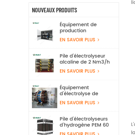
l
NOUVEAUX PRODUITS
Équipement de
production
d'hydrogène par
EN SAVOIR PLUS
électrolyse de l'eau
alcaline, 100 Nm³/h,
500 kW
Pile d'électrolyseur
alcaline de 2 Nm3/h
EN SAVOIR PLUS
Équipement
d'électrolyse de
l'eau à l'hydrogène
EN SAVOIR PLUS
alcalin 100 Nm³/h
500 kW
Pile d'électrolyseurs
L
d'hydrogène PEM 60
Nm3/h
l
EN SAVOIR PLUS