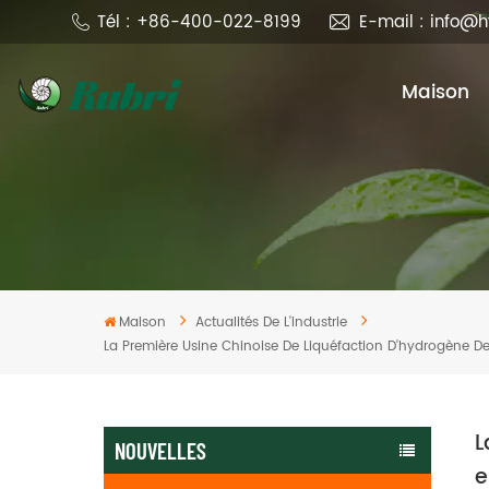
Tél : +86-400-022-8199
E-mail : info@
Maison
Maison
Actualités De L'industrie
La Première Usine Chinoise De Liquéfaction D'hydrogène De 
L
NOUVELLES
e