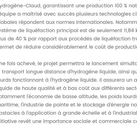
ydrogène-Claud, garantissant une production 100 % nat
'équipe a maîtrisé avec succès plusieurs technologies c
lobales répondent aux normes internationales. Notamm
ystème de liquéfaction principal est de seulement 11,84
lus de 40 % par rapport aux procédés de liquéfaction tra
ermet de réduire considérablement le coût de productio
ne fois achevé, le projet permettra le lancement simulta
e transport longue distance d'hydrogène liquide, ainsi q
ourds fonctionnant à l'hydrogène liquide. Il assurera u
iquide de haute qualité et à bas coût aux différents sec
otamment l'économie de basse altitude, les poids lourds
aritime, l'industrie de pointe et le stockage d'énergie no
bstacles à l'application à grande échelle et à l'industria
nitiative revêt une importance sociale et commerciale c